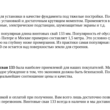
я установки в качестве фундамента под тяжелые постройки. По 
установкой и достаточным крутящим моментом. Применяется вин
рные, электрические подстанции, шумозащитные экраны и т.д.
о популярная длина винтовых свай 133 мм. Популярность её обу
 Питере и Москве примерно составляет 1,5 метра. Это условно с
аю на глубину ниже промерзания. Из практики самая популярная г
0 см остается над поверхностью земли для строения.
сваи 133
была наиболее приемлемой для наших покупателей. Мы,
дое убеждение в том, что экономия должна быть безопасной. По
деальнейшее соотношение цены и качества.
вкой и оплатой при получении. Вам всего лишь достаточно позв
мы перезвоним. Винтовые сваи 133 всегда в наличии и мы достав