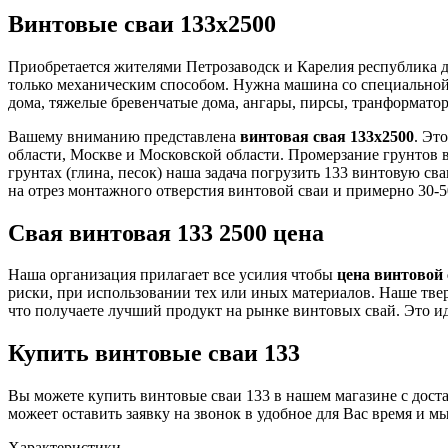
Винтовые сваи 133х2500
Приобретается жителями Петрозаводск и Карелия республика дл
только механическим способом. Нужна машина со специальной 
дома, тяжелые бревенчатые дома, ангары, пирсы, транформато
Вашему вниманию представлена
винтовая свая 133х2500
. Эт
области, Москве и Московской области. Промерзание грунтов в
грунтах (глина, песок) наша задача погрузить 133 винтовую св
на отрез монтажного отверстия винтовой сваи и примерно 30-5
Свая винтовая 133 2500 цена
Наша организация прилагает все усилия чтобы
цена винтовой 
риски, при использовании тех или иных материалов. Наше твер
что получаете лучший продукт на рынке винтовых свай. Это и
Купить винтовые сваи 133
Вы можете купить винтовые сваи 133 в нашем магазине с доста
можеет оставить заявку на звонок в удобное для Вас время и 
Характеристики