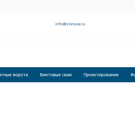
info@vsesvai.ru
атные ворота
Винтовые сваи
Проектирование
Ф