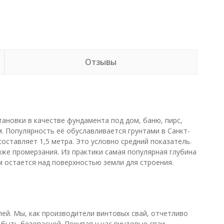
Отзывы
ановки в качестве фундамента под дом, баню, пирс,
м. Популярность её обуславливается грунтами в Санкт-
оставляет 1,5 метра. Это условно средний показатель.
ниже промерзания. Из практики самая популярная глубина
м остается над поверхностью земли для строения.
ей. Мы, как производители винтовых свай, отчетливо
 быть безопасной. Покупая у нас винтовые сваи