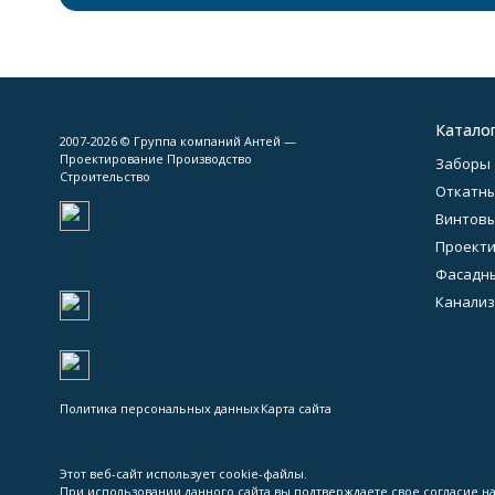
Катало
2007-2026 © Группа компаний Антей —
Проектирование Производство
Заборы
Строительство
Откатны
Винтовы
Проект
Фасадн
Канализ
Политика персональных данных
Карта сайта
Этот веб-сайт использует cookie-файлы.
При использовании данного сайта вы подтверждаете свое согласие на