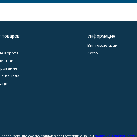
г товаров
Информация
Винтовые сваи
е ворота
Фото
е сваи
ирование
ые панели
ация
 использование cookie-файлов в соответствии с нашей
политикой приватности
.