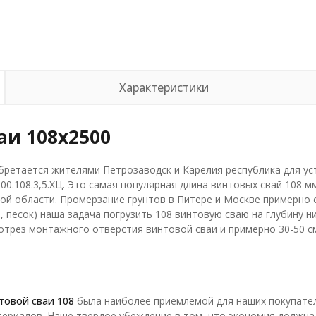
Характеристики
и 108х2500
ретается жителями Петрозаводск и Карелия республика для уст
00.108.3,5.ХЦ. Это самая популярная длина винтовых свай 108 м
ой области. Промерзание грунтов в Питере и Москве примерно с
на, песок) наша задача погрузить 108 винтовую сваю на глубину 
а отрез монтажного отверстия винтовой сваи и примерно 30-50 с
товой сваи 108
была наиболее приемлемой для наших покупател
атериалов. Наше твердое убеждение в том, что экономия должна